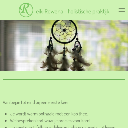
Ga
eiki Rowena - holistische praktijk
direct
naar
de
hoofdinhoud
Van begin tot eind bij een eerste keer.
Je wordt warm onthaald met een kop thee.
We bespreken kort waar je precies voor komt.
Je krijgt een tafelbehandeling waarbij je relaxed gaat liggen,