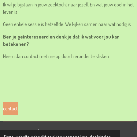
Ik wil je bijstaan in jouw zoektocht naar jezelf. En wat jouw doel in het
leven is.
Geen enkele sessie is hetzelfde. We kijken samen naar wat nodig is.
Ben je geïntereseerd en denk je dat ik wat voor jou kan
betekenen?
Neem dan contact met me op door hieronder te klikken.
contact
© 2019 - 2026 reikirowena
Deze website gebruikt cookies voor analyse-doeleinden