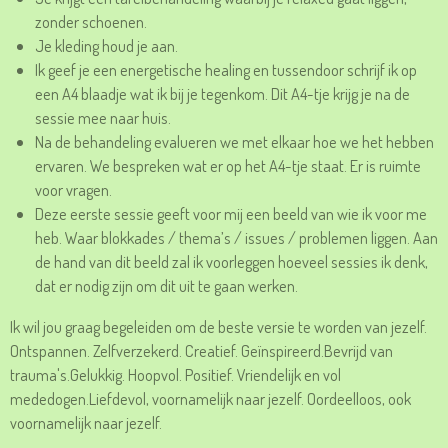
zonder schoenen.
Je kleding houd je aan.
Ik geef je een energetische healing en tussendoor schrijf ik op
een A4 blaadje wat ik bij je tegenkom. Dit A4-tje krijg je na de
sessie mee naar huis.
Na de behandeling evalueren we met elkaar hoe we het hebben
ervaren. We bespreken wat er op het A4-tje staat. Er is ruimte
voor vragen.
Deze eerste sessie geeft voor mij een beeld van wie ik voor me
heb. Waar blokkades / thema’s / issues / problemen liggen. Aan
de hand van dit beeld zal ik voorleggen hoeveel sessies ik denk,
dat er nodig zijn om dit uit te gaan werken.
Ik wil jou graag begeleiden om de beste versie te worden van jezelf.
Ontspannen. Zelfverzekerd. Creatief. Geïnspireerd.Bevrijd van
trauma's.Gelukkig. Hoopvol. Positief. Vriendelijk en vol
mededogen.Liefdevol, voornamelijk naar jezelf. Oordeelloos, ook
voornamelijk naar jezelf.